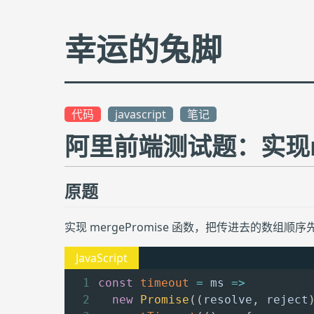
幸运的兔脚
代码
javascript
笔记
阿里前端测试题：实现me
原题
实现 mergePromise 函数，把传进去的数组顺
const
timeout
=
ms
=>
new
Promise
(
(
resolve
,
 reject