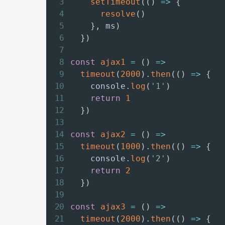
setTimeout
(
(
)
=>
{
resolve
(
)
}
,
 ms
)
}
)
const
ajax1
=
(
)
=>
timeout
(
2000
)
.
then
(
(
)
=>
{
    console
.
log
(
'1'
)
return
1
}
)
const
ajax2
=
(
)
=>
timeout
(
1000
)
.
then
(
(
)
=>
{
    console
.
log
(
'2'
)
return
2
}
)
const
ajax3
=
(
)
=>
timeout
(
2000
)
.
then
(
(
)
=>
{