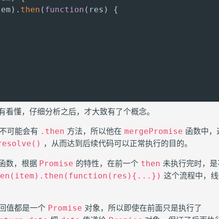
tem
)
.
then
(
function
(
res
)
{
有看懂，仔细分析之后，才大致有了个概念。
不可能会有
方法，所以他在
函数中，
.then
mergePromise
，从而达到后续代码可以正常执行的目的。
resolve()
函数，根据
的特性，在前一个
未执行完时，是
Promise
then
这个流程中，线
hen(item).then(function(res){...})
回值都是一个
对象，所以即使在前面只是执行了
Promise