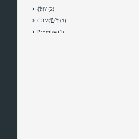
教程 (2)
COM组件 (1)
Promise (1)
Steins;Gate 0 (1)
babel (1)
cmder (1)
electron (1)
eslint (1)
html (1)
powershell (1)
prettier (1)
rebots (1)