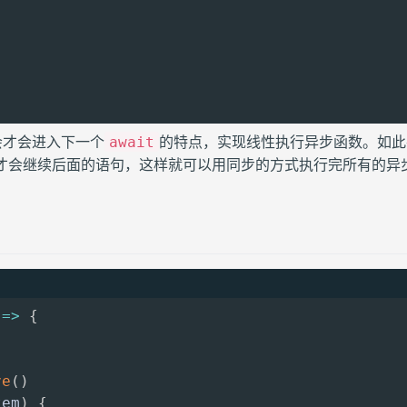
会才会进入下一个
的特点，实现线性执行异步函数。如此
await
才会继续后面的语句，这样就可以用同步的方式执行完所有的异
=>
{
ve
(
)
tem
)
{