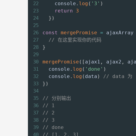
    console
.
log
(
'3'
)
return
3
}
)
const
mergePromise
=
ajaxArray
// 在这里实现你的代码
}
mergePromise
(
[
ajax1
,
 ajax2
,
 aj
  console
.
log
(
'done'
)
  console
.
log
(
data
)
// data 为 
}
)
// 分别输出
// 1
// 2
// 3
// done
// [1, 2, 3]