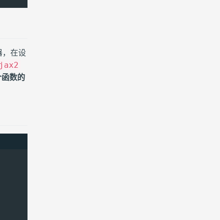
shadowsocks (1)
sitemap (1)
ssh (1)
器，在设
jax2
terminal (1)
个函数的
typecho (1)
webpack (1)
webrtc (1)
windows (1)
前端 (1)
命运石之门0 (1)
概念 (1)
汉化 (1)