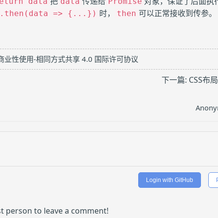
把
传递给
对象，保证了后面执
eturn data
data
Promise
时，
可以正常接收到传参。
.then(data => {...})
then
商业性使用-相同方式共享 4.0 国际许可协议
下一篇:
CSS布
Anony
Login with GitHub
rst person to leave a comment!