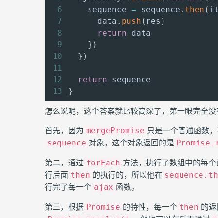
    sequence 
=
 sequence
.
then
(
i
      data
.
push
(
res
)
return
 data

}
)
}
)
return
}
怎么说呢，这个答案就比较高深了，第一眼完全没
首先，因为
只是一个普通函数，
mergePromise
对象，这个对象返回的是
sequence
Promise.
第二，通过
方法，执行了数组中的每个
forEach
行后面
的执行的，所以他在
then
sequence.t
行完了每一个
函数。
ajax
第三，根据
的特性，每一个
的返
Promise
then