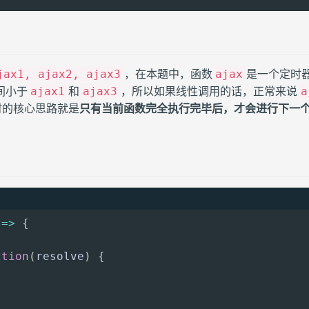
，在本题中，函数
是一个定时
jax1, ajax2, ajax3
ajax
间小于
和
，所以如果线性调用的话，正常来说
ajax1
ajax3
a
时的核心思路就是
只有当前函数完全执行完毕后，才会进行下一
=>
{
ction
(
resolve
)
{
{