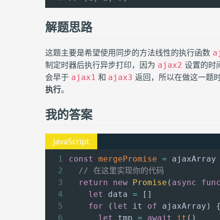
解题思路
这题主要是希望使用同步的方法线性的执行函数
a
制定时器后执行异步打印，因为
设置的时
ajax2
会早于
和
返回，所以在做这一题
ajax1
ajax3
执行
。
我的答案
const
mergePromise
=
ajaxArray
// 在这里实现你的代码
return
new
Promise
(
async
fun
let
 data 
=
[
]
for
(
let
 it 
of
 ajaxArray
)
let
 tmp 
=
await
it
(
)