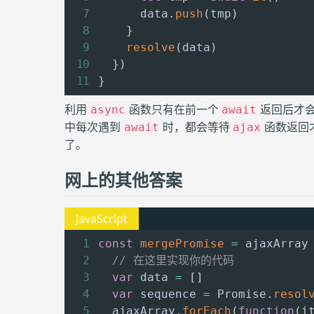
      data
.
push
(
tmp
)
}
resolve
(
data
)
}
)
}
利用
函数只有在前一个
返回后才
async
await
中每次遇到
时，都会等待
函数返回
await
ajax
了。
网上的其他答案
const
mergePromise
=
ajaxArray
// 在这里实现你的代码
var
 data 
=
[
]
var
 sequence 
=
 Promise
.
resol
  ajaxArray
.
forEach
(
function
(
i