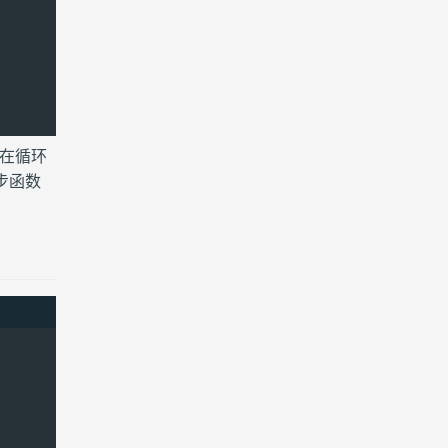
电路 (1)
表情包 (1)
阅读 (1)
在循环
步函数