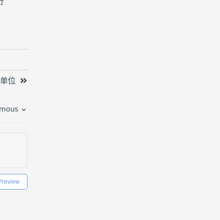
行
局单位
mous
Preview