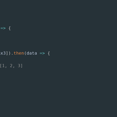
=>
{
ax3
]
)
.
then
(
data
=>
{
[1, 2, 3]